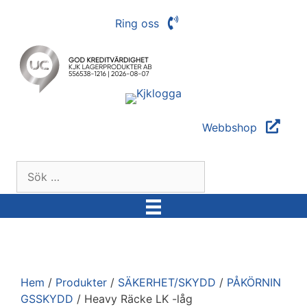
Hoppa
Ring oss
till
innehåll
Webbshop
Sök
efter:
Hem
/
Produkter
/
SÄKERHET/SKYDD
/
PÅKÖRNIN
GSSKYDD
/ Heavy Räcke LK -låg