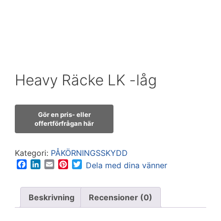
Heavy Räcke LK -låg
Kategori:
PÅKÖRNINGSSKYDD
F
L
E
P
T
Dela med dina vänner
a
i
m
i
w
c
n
a
n
i
e
k
i
t
t
Beskrivning
Recensioner (0)
b
e
l
e
t
o
d
r
e