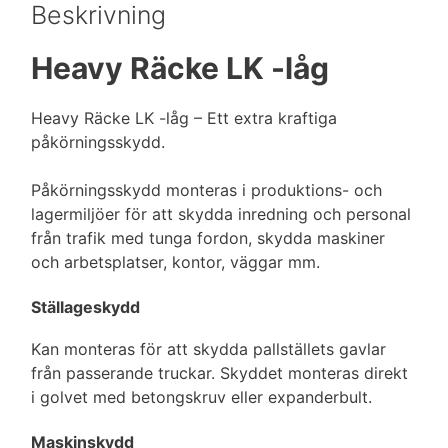
o
I
e
r
Beskrivning
k
n
s
t
Heavy Räcke LK -låg
Heavy Räcke LK -låg – Ett extra kraftiga
påkörningsskydd.
Påkörningsskydd monteras i produktions- och
lagermiljöer för att skydda inredning och personal
från trafik med tunga fordon, skydda maskiner
och arbetsplatser, kontor, väggar mm.
Ställageskydd
Kan monteras för att skydda pallställets gavlar
från passerande truckar. Skyddet monteras direkt
i golvet med betongskruv eller expanderbult.
Maskinskydd