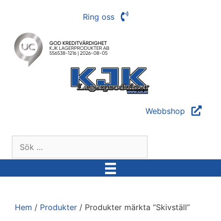
Hoppa
Ring oss
till
innehåll
Webbshop
Sök
efter:
Hem
/
Produkter
/ Produkter märkta ”Skivställ”