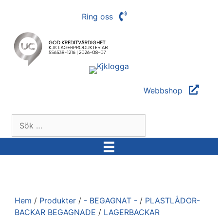
Hoppa
Ring oss
till
innehåll
Webbshop
Sök
efter:
Hem
/
Produkter
/
- BEGAGNAT -
/
PLASTLÅDOR-
BACKAR BEGAGNADE
/
LAGERBACKAR