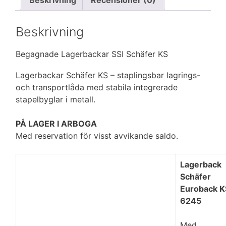
Beskrivning
Recensioner (0)
b
e
l
e
t
o
d
r
e
o
I
e
r
Beskrivning
k
n
s
t
Begagnade Lagerbackar SSI Schäfer KS
Lagerbackar Schäfer KS – staplingsbar lagrings-
och transportlåda med stabila integrerade
stapelbyglar i metall.
PÅ LAGER I ARBOGA
Med reservation för visst avvikande saldo.
Lagerback
Schäfer
Euroback K
6245
Med