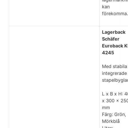
kan
förekomma.
Lagerback
Schäfer
Euroback K
4245
Med stabila
integrerade
stapelbyglar
L x B x H: 
x 300 x 25
mm
Färg: Grön,
Mörkblå