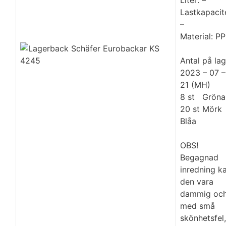
Liter: –
Lastkapacit
–
Material: PP
Antal på lag
2023 – 07 –
21 (MH)
8 st Gröna
20 st Mörk
Blåa
OBS!
Begagnad
inredning k
den vara
dammig oc
med små
skönhetsfel,