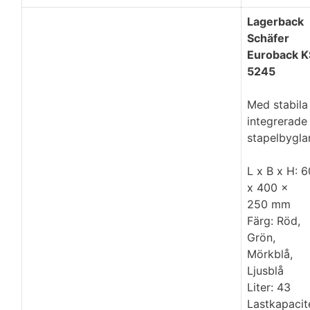
Lagerback
Schäfer
Euroback K
5245
Med stabila
integrerade
stapelbyglar
L x B x H: 
x 400 x
250 mm
Färg: Röd,
Grön,
Mörkblå,
Ljusblå
Liter: 43
Lastkapacit