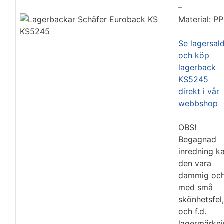
–
Material: PP
Se lagersal
och köp
lagerback
KS5245
direkt i vår
webbshop
OBS!
Begagnad
inredning k
den vara
dammig oc
med små
skönhetsfel,
och f.d.
lagermärkn