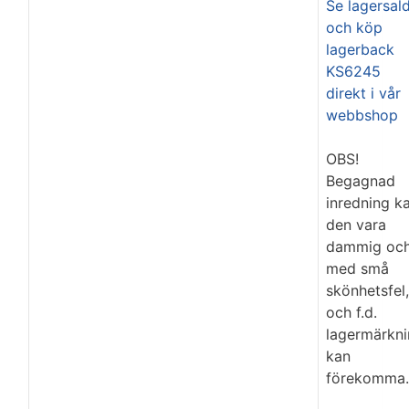
Se lagersal
och köp
lagerback
KS6245
direkt i vår
webbshop
OBS!
Begagnad
inredning k
den vara
dammig oc
med små
skönhetsfel,
och f.d.
lagermärkn
kan
förekomma.