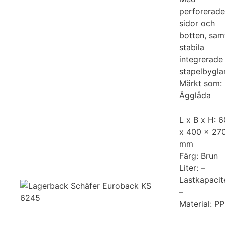
perforerade
sidor och
botten, sam
stabila
integrerade
stapelbyglar
Märkt som:
Ägglåda
L x B x H: 
x 400 x 27
mm
Färg: Brun
Liter: –
Lastkapacit
–
Material: PP