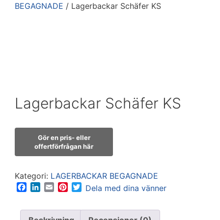
BEGAGNADE
/ Lagerbackar Schäfer KS
Lagerbackar Schäfer KS
Kategori:
LAGERBACKAR BEGAGNADE
F
L
E
P
T
Dela med dina vänner
a
i
m
i
w
c
n
a
n
i
e
k
i
t
t